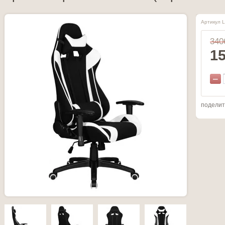
Артикул L
340
1
−
поделит