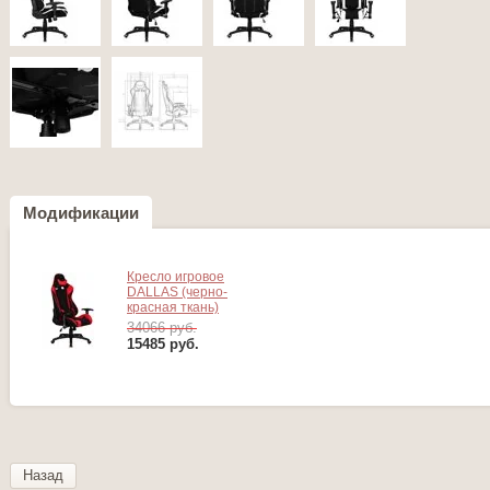
Модификации
Кресло игровое
DALLAS (черно-
красная ткань)
34066 руб.
15485
руб.
Назад