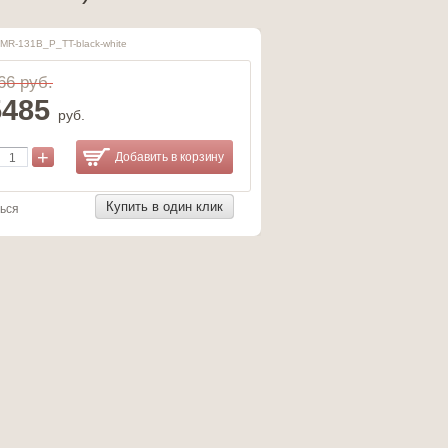
MR-131B_P_TT-black-white
66 руб.
5485
руб.
+
Добавить в корзину
Купить в один клик
ься