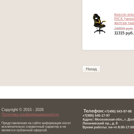
Кресло игр
RICK (черн
желтая тка
24893 руб.
11315
руб.
Назад
Copyright © 2015 - 2026
Телефон:
+7(495) 543-97-8
8
Политика конфиденциальности
+7(985) 545-17-97
Адрес: Московская обл., г. До
Представленная на сайте информация носит
Лихачевский пр., д. 8
исключительно справочный характер и не
Время работы: пн-чт 8:00-17:00,
является публичной офертой.