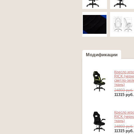
Модификации
Кресло игр
RICK (черн
светло-зел
ткань)
24893 руб.
11315
руб.
Кресло игр
RICK (черн
ткань)
24893 руб.
11315
руб.