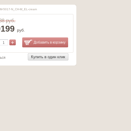
LM-5017-N_CH-M_EL-cream
38 руб.
0199
руб.
+
Добавить в корзину
Купить в один клик
ься