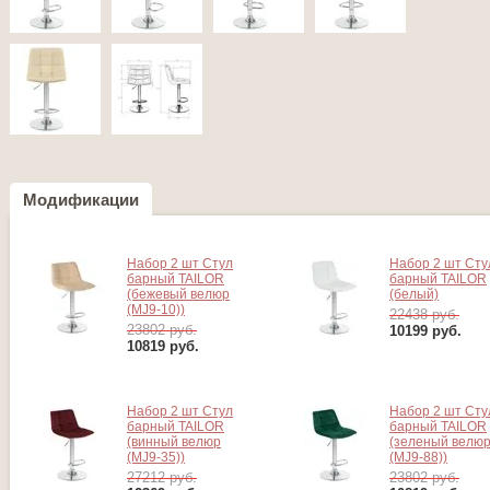
Модификации
Набор 2 шт Стул
Набор 2 шт Сту
барный TAILOR
барный TAILOR
(бежевый велюр
(белый)
(MJ9-10))
22438 руб.
23802 руб.
10199
руб.
10819
руб.
Набор 2 шт Стул
Набор 2 шт Сту
барный TAILOR
барный TAILOR
(винный велюр
(зеленый велю
(MJ9-35))
(MJ9-88))
27212 руб.
23802 руб.