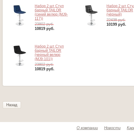
Набор 2 шт Стул
Набор 2 шт Сту
барный TAILOR
барный TAILOR
(синий велюр (MJ9-
(чёрный)
117))
22438 руб.
23802 руб.
10199
руб.
10819
руб.
Набор 2 шт Стул
барный TAILOR
(черный велюр
(MJ9-101))
23802 руб.
10819
руб.
Назад
О компании
Новости
Кар