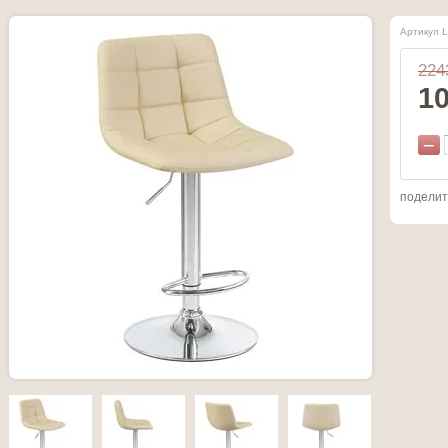
Артикул 
224
1
−
поделит