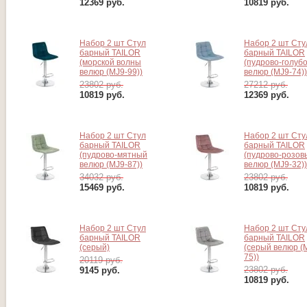
12369
руб.
10819
руб.
Набор 2 шт Стул
Набор 2 шт Сту
барный TAILOR
барный TAILOR
(морской волны
(пудрово-голуб
велюр (MJ9-99))
велюр (MJ9-74))
23802 руб.
27212 руб.
10819
руб.
12369
руб.
Набор 2 шт Стул
Набор 2 шт Сту
барный TAILOR
барный TAILOR
(пудрово-мятный
(пудрово-розов
велюр (MJ9-87))
велюр (MJ9-32))
34032 руб.
23802 руб.
15469
руб.
10819
руб.
Набор 2 шт Стул
Набор 2 шт Сту
барный TAILOR
барный TAILOR
(серый)
(серый велюр (
75))
20119 руб.
23802 руб.
9145
руб.
10819
руб.