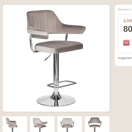
Артикул 
176
8
−
поделит