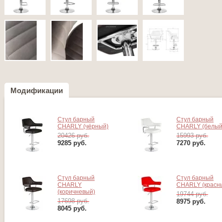
Модификации
Стул барный
Стул барный
CHARLY (чёрный)
CHARLY (белый
20426 руб.
15993 руб.
9285
руб.
7270
руб.
Стул барный
Стул барный
CHARLY
CHARLY (красн
(коричневый)
19744 руб.
17698 руб.
8975
руб.
8045
руб.