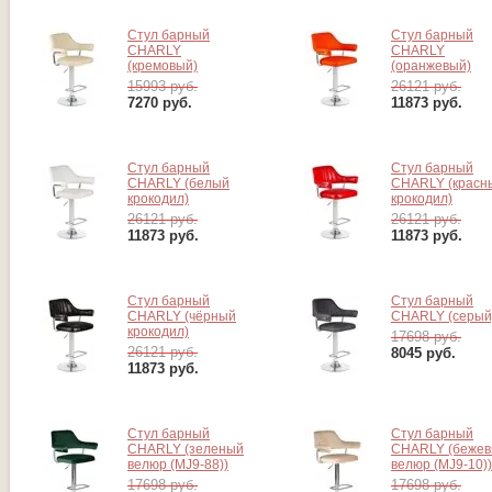
Стул барный
Стул барный
CHARLY
CHARLY
(кремовый)
(оранжевый)
15993 руб.
26121 руб.
7270
руб.
11873
руб.
Стул барный
Стул барный
CHARLY (белый
CHARLY (красн
крокодил)
крокодил)
26121 руб.
26121 руб.
11873
руб.
11873
руб.
Стул барный
Стул барный
CHARLY (чёрный
CHARLY (серый
крокодил)
17698 руб.
26121 руб.
8045
руб.
11873
руб.
Стул барный
Стул барный
CHARLY (зеленый
CHARLY (беже
велюр (MJ9-88))
велюр (MJ9-10))
17698 руб.
17698 руб.