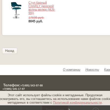
Стул барный
CHARLY (морской
волны велюр (MJ9-
99))
17698 руб.
8045
руб.
Назад
О компании
Новости
Кар
Телефон:
+7(495) 543-97-8
8
+7(985) 545-17-97
Адрес: Московская обл., г. Долгопрудный,
Этот сайт использует файлы cookie и метаданные. Продолжая
Лихачевский пр., д. 8
осматривать его, вы соглашаетесь на использование нами файлов cooki
Время работы: пн-чт 8:00-17:00, пт 8:00-16:00
метаданных в соответствии с
Политикой конфиденциальности
.
Продолжить