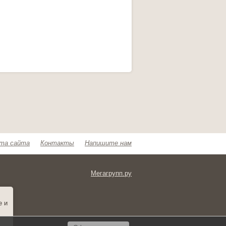
та сайта
Контакты
Напишите нам
Мегагрупп.ру
e и