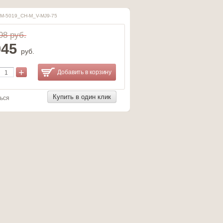
LM-5019_CH-M_V-MJ9-75
98 руб.
045
руб.
+
Добавить в корзину
Купить в один клик
ься