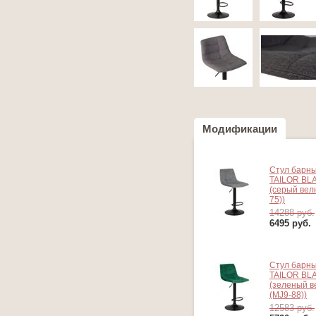
Модификации
Стул барн
TAILOR BL
(серый вел
75))
14288 руб.
6495
руб.
Стул барн
TAILOR BL
(зеленый 
(MJ9-88))
12583 руб.