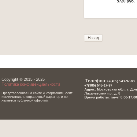
5720
руб.
Назад
Copyright © 2015 - 2026
Телефон:
+7(495) 543-97-8
8
Политика конфиденциальности
+7(985) 545-17-97
Адрес: Московская обл., г. До
Представленная на сайте информация носит
Лихачевский пр., д. 8
исключительно справочный характер и не
Время работы: пн-чт 8:00-17:00,
является публичной офертой.