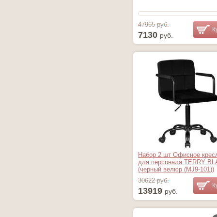
47965 руб.
К
7130
руб.
Набор 2 шт Офисное крес
для персонала TERRY B
(черный велюр (MJ9-101))
30622 руб.
К
13919
руб.