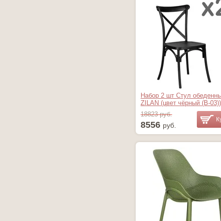
Набор 2 шт Стул обеденн
ZILAN (цвет чёрный (B-03))
18823 руб.
К
8556
руб.