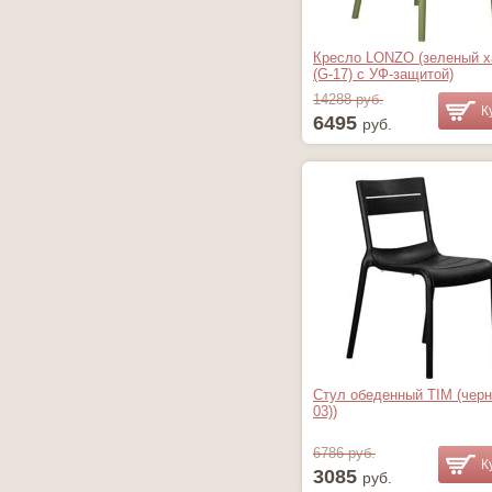
Кресло LONZO (зеленый х
(G-17) c УФ-защитой)
14288 руб.
К
6495
руб.
Стул обеденный TIM (черн
03))
6786 руб.
К
3085
руб.